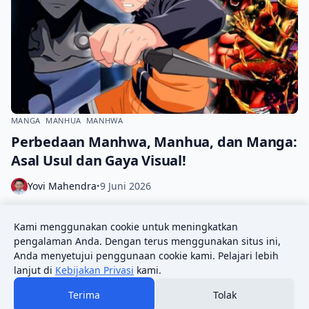
MANGA
MANHUA
MANHWA
Perbedaan Manhwa, Manhua, dan Manga:
Asal Usul dan Gaya Visual!
Yovi Mahendra
9 Juni 2026
•
Bayangkan kamu lagi cari bacaan komik digital, tapi tiba‑tiba
Kami menggunakan cookie untuk meningkatkan
menemukan judul yang terasa “asing” karena gaya
pengalaman Anda. Dengan terus menggunakan situs ini,
gambarnya. Apakah itu karena…
Anda menyetujui penggunaan cookie kami. Pelajari lebih
lanjut di
Kebijakan Privasi
kami.
Terima
Tolak
Disclaimer
Hubungi Kami
Kebijakan Privasi
Tentang Kami