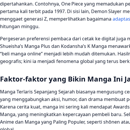
dipertahankan. Contohnya, One Piece yang memadukan pe
pertama kali terbit pada 1997. Di sisi lain, Demon Slayer
menggaet generasi Z, memperlihatkan bagaimana
adaptas
hitungan minggu.
Pergeseran preferensi pembaca dari cetak ke digital juga 
Shueisha’s Manga Plus dan Kodansha’s K Manga menawarka
“beli manga online” menjadi lebih mudah ditemukan. Hasiln
geografis; kini ia menjadi fenomena global yang terus be
Faktor‑faktor yang Bikin Manga Ini Ja
Manga Terlaris Sepanjang Sejarah biasanya mengusung ceri
yang menggabungkan aksi, humor, dan drama membuat pem
Karena cerita kuat, manga ini sering kali mendapat Awar
Manga, yang meningkatkan kepercayaan pembeli baru. Sela
Anime dan Manga yang Paling Populer, seperti shōnen ata
global.