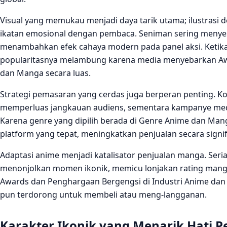
Visual yang memukau menjadi daya tarik utama; ilustrasi d
ikatan emosional dengan pembaca. Seniman sering menyes
menambahkan efek cahaya modern pada panel aksi. Ketika k
popularitasnya melambung karena media menyebarkan Awa
dan Manga secara luas.
Strategi pemasaran yang cerdas juga berperan penting. K
memperluas jangkauan audiens, sementara kampanye medi
Karena genre yang dipilih berada di Genre Anime dan Mang
platform yang tepat, meningkatkan penjualan secara signif
Adaptasi anime menjadi katalisator penjualan manga. Serial
menonjolkan momen ikonik, memicu lonjakan rating manga d
Awards dan Penghargaan Bergengsi di Industri Anime da
pun terdorong untuk membeli atau meng‑langganan.
Karakter Ikonik yang Menarik Hati 