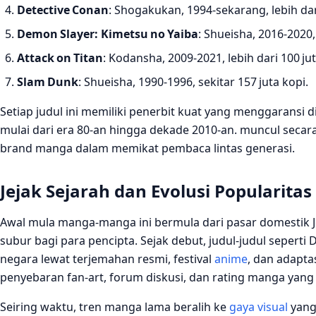
Detective Conan
: Shogakukan, 1994‑sekarang, lebih dari
Demon Slayer: Kimetsu no Yaiba
: Shueisha, 2016‑2020, 
Attack on Titan
: Kodansha, 2009‑2021, lebih dari 100 jut
Slam Dunk
: Shueisha, 1990‑1996, sekitar 157 juta kopi.
Setiap judul ini memiliki penerbit kuat yang menggaransi di
mulai dari era 80‑an hingga dekade 2010‑an. muncul seca
brand manga dalam memikat pembaca lintas generasi.
Jejak Sejarah dan Evolusi Popularitas
Awal mula manga-manga ini bermula dari pasar domestik 
subur bagi para pencipta. Sejak debut, judul‑judul seper
negara lewat terjemahan resmi, festival
anime
, dan adapta
penyebaran fan‑art, forum diskusi, dan rating manga yang
Seiring waktu, tren manga lama beralih ke
gaya visual
yang 