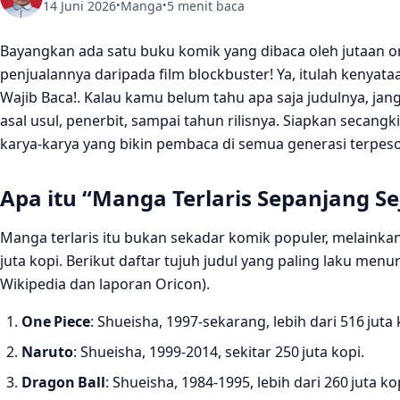
14 Juni 2026
Manga
5 menit baca
•
•
Bayangkan ada satu buku komik yang dibaca oleh jutaan or
penjualannya daripada film blockbuster! Ya, itulah kenyat
Wajib Baca!. Kalau kamu belum tahu apa saja judulnya, ja
asal usul, penerbit, sampai tahun rilisnya. Siapkan secangk
karya‑karya yang bikin pembaca di semua generasi terpes
Apa itu “Manga Terlaris Sepanjang Se
Manga terlaris itu bukan sekadar komik populer, melaink
juta kopi. Berikut daftar tujuh judul yang paling laku men
Wikipedia dan laporan Oricon).
One Piece
: Shueisha, 1997‑sekarang, lebih dari 516 juta 
Naruto
: Shueisha, 1999‑2014, sekitar 250 juta kopi.
Dragon Ball
: Shueisha, 1984‑1995, lebih dari 260 juta ko