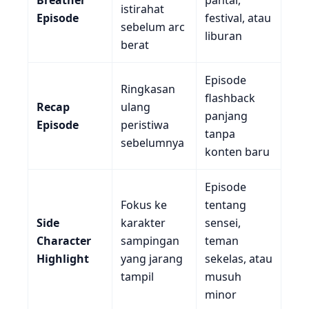
istirahat
Episode
festival, atau
sebelum arc
liburan
berat
Episode
Ringkasan
flashback
Recap
ulang
panjang
Episode
peristiwa
tanpa
sebelumnya
konten baru
Episode
Fokus ke
tentang
Side
karakter
sensei,
Character
sampingan
teman
Highlight
yang jarang
sekelas, atau
tampil
musuh
minor