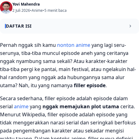
Yovi Mahendra
2 Juli 2026
•
Anime
•
5 menit baca
DAFTAR ISI
Mengapa Filler Episode Ada di Dunia Anime?
Pernah nggak sih kamu
nonton anime
yang lagi seru-
serunya, tiba-tiba muncul episode aneh yang ceritanya
1. Anime Kejar-kejaran Sama Manga
nggak nyambung sama sekali? Atau karakter-karakter
2. Biar Penonton Nggak Bosan Menunggu
tiba-tiba pergi ke pantai, main festival, atau ngelakuin hal-
hal random yang nggak ada hubungannya sama alur
3. Memberikan “Jeda Napas” Sebelum Arc Berat
utama? Nah, itu yang namanya
filler episode
.
4. Mengembangkan Karakter Sampingan
Secara sederhana, filler episode adalah episode dalam
5. Memenuhi Jumlah Episode yang Sudah Dikontrak
serial
anime
yang
nggak memajukan plot utama
cerita.
Jenis-Jenis Filler Episode yang Sering Muncul
Menurut Wikipedia, filler episode adalah episode yang
tidak menggerakkan narasi serial dan seringkali berfokus
Apakah Filler Episode Itu Buruk?
pada pengembangan karakter atau sekadar mengisi
Penutup
waktu tayang. Dalam konteks anime, filler punya definisi